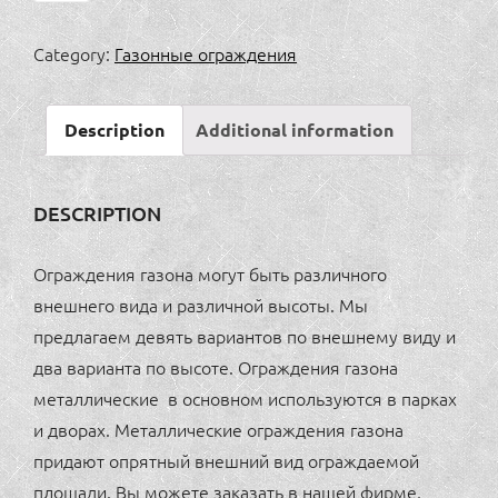
ограждение
9
Category:
Газонные ограждения
(1960x600мм,
1960x1200мм)
Description
Additional information
quantity
DESCRIPTION
Ограждения газона могут быть различного
внешнего вида и различной высоты. Мы
предлагаем девять вариантов по внешнему виду и
два варианта по высоте. Ограждения газона
металлические в основном используются в парках
и дворах. Металлические ограждения газона
придают опрятный внешний вид ограждаемой
площади. Вы можете заказать в нашей фирме,