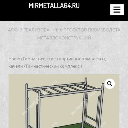
Перейти
MIRMETALLA64.RU
к
содержимому
АРХИВ РЕАЛИЗОВАННЫХ ПРОЕКТОВ ПРОИЗВОДСТА
МЕТАЛЛОКОНСТРУКЦИЙ
Home
/
Гимнастические-спортивные комплексы,
качели
/ Гимнастический комплекс 1