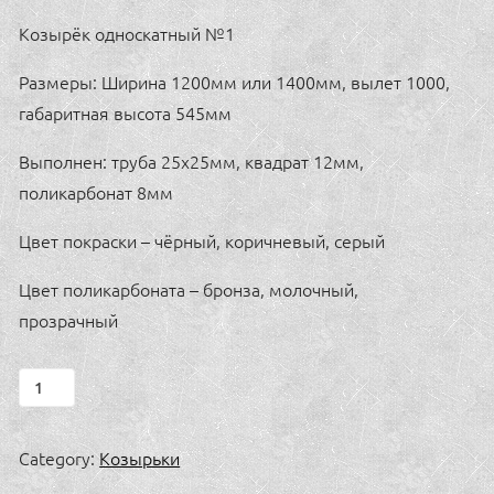
Козырёк односкатный №1
Размеры: Ширина 1200мм или 1400мм, вылет 1000,
габаритная высота 545мм
Выполнен: труба 25х25мм, квадрат 12мм,
поликарбонат 8мм
Цвет покраски – чёрный, коричневый, серый
Цвет поликарбоната – бронза, молочный,
прозрачный
Козырёк
односкатный
№1
Category:
Козырьки
quantity