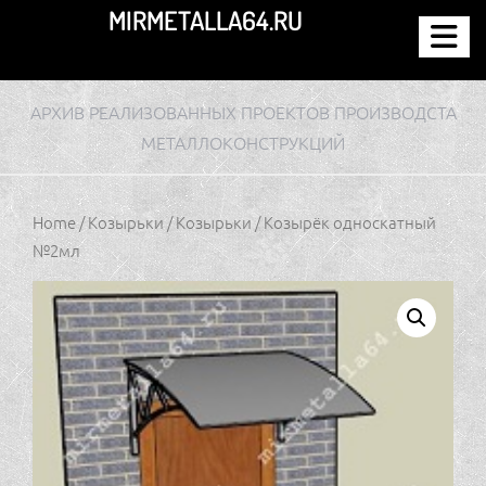
Перейти
MIRMETALLA64.RU
к
содержимому
АРХИВ РЕАЛИЗОВАННЫХ ПРОЕКТОВ ПРОИЗВОДСТА
МЕТАЛЛОКОНСТРУКЦИЙ
Home
/
Козырьки
/
Козырьки
/ Козырёк односкатный
№2мл