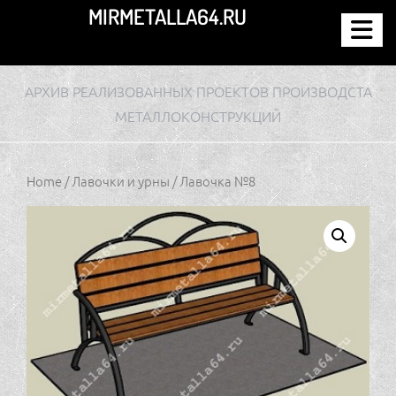
Перейти
MIRMETALLA64.RU
к
содержимому
АРХИВ РЕАЛИЗОВАННЫХ ПРОЕКТОВ ПРОИЗВОДСТА
МЕТАЛЛОКОНСТРУКЦИЙ
Home
/
Лавочки и урны
/ Лавочка №8