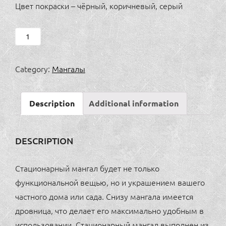
Цвет покраски – чёрный, коричневый, серый
Мангал
стационарный
1
Category:
Мангалы
quantity
Description
Additional information
DESCRIPTION
Стационарный мангал будет не только
функциональной вещью, но и украшением вашего
частного дома или сада. Снизу мангала имеется
дровница, что делает его максимально удобным в
использовании. Стационарный мангал выполнен из