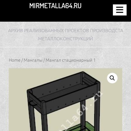
Перейти
MIRMETALLA64.RU
к
содержимому
АРХИВ РЕАЛИЗОВАННЫХ ПРОЕКТОВ ПРОИЗВОДСТА
МЕТАЛЛОКОНСТРУКЦИЙ
Home
/
Мангалы
/ Мангал стационарный 1