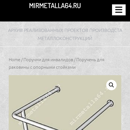
Перейти
MIRMETALLA64.RU
к
содержимому
АРХИВ РЕАЛИЗОВАННЫХ ПРОЕКТОВ ПРОИЗВОДСТА
МЕТАЛЛОКОНСТРУКЦИЙ
Home
/
Поручни для инвалидов
/ Поручень для
раковины с опорными стойками