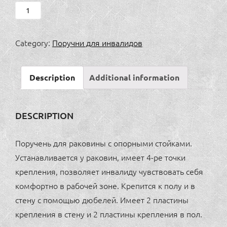
Поручень
для
раковины
Category:
Поручни для инвалидов
с
опорными
Description
Additional information
стойками
quantity
DESCRIPTION
Поручень для раковины с опорными стойками.
Устанавливается у раковин, имеет 4-ре точки
крепления, позволяет инвалиду чувствовать себя
комфортно в рабочей зоне. Крепится к полу и в
стену с помощью дюбелей. Имеет 2 пластины
крепления в стену и 2 пластины крепления в пол.