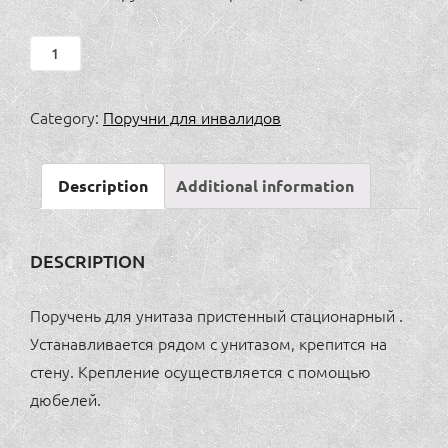
Поручень
для
унитаза
Category:
Поручни для инвалидов
пристенный
стационарный
Description
Additional information
quantity
DESCRIPTION
Поручень для унитаза пристенный стационарный .
Устанавливается рядом с унитазом, крепится на
стену. Крепление осуществляется с помощью
дюбелей.