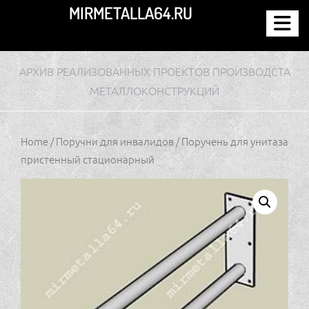
Перейти
MIRMETALLA64.RU
к
содержимому
АРХИВ РЕАЛИЗОВАННЫХ ПРОЕКТОВ ПРОИЗВОДСТА
МЕТАЛЛОКОНСТРУКЦИЙ
Home
/
Поручни для инвалидов
/ Поручень для унитаза
пристенный стационарный