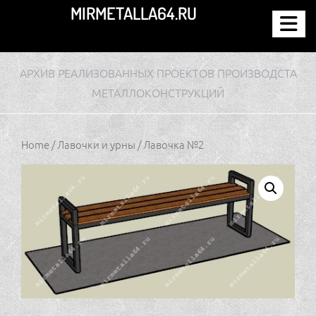
Перейти
MIRMETALLA64.RU
к
содержимому
АРХИВ РЕАЛИЗОВАННЫХ ПРОЕКТОВ ПРОИЗВОДСТА
МЕТАЛЛОКОНСТРУКЦИЙ
Home
/
Лавочки и урны
/ Лавочка №2