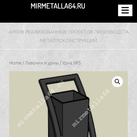
Перейти
MIRMETALLA64.RU
к
содержимому
АРХИВ РЕАЛИЗОВАННЫХ ПРОЕКТОВ ПРОИЗВОДСТА
МЕТАЛЛОКОНСТРУКЦИЙ
Home
/
Лавочки и урны
/ Урна №5