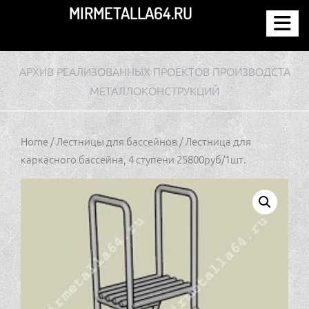
Перейти
MIRMETALLA64.RU
к
содержимому
АРХИВ РЕАЛИЗОВАННЫХ ПРОЕКТОВ ПРОИЗВОДСТА
МЕТАЛЛОКОНСТРУКЦИЙ
Home
/
Лестницы для бассейнов
/ Лестница для
каркасного бассейна, 4 ступени 25800руб/1шт.