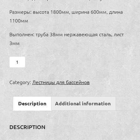
Размеры: высота 1800мм, ширина 600мм, длина
1100мм
Выполнен: труба 38мм нержавеющая сталь, лист
3мм
Лестница
для
каркасного
Category:
Лестницы для бассейнов
бассейна,
4
Description
Additional information
ступени
25800руб/1шт.
quantity
DESCRIPTION