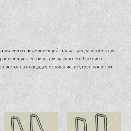
28300руб/1шт.
quantity
зготовлена из нержавеющей стали. Предназначена для
аправляющие лестницы для каркасного бассейна
авляется на площадку-основание, внутренняя в сам