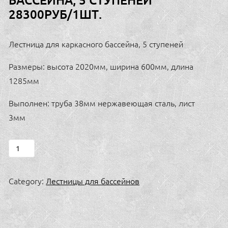
28300РУБ/1ШТ.
Лестница для каркасного бассейна, 5 ступеней
Размеры: высота 2020мм, ширина 600мм, длина
1285мм
Выполнен: труба 38мм нержавеющая сталь, лист
3мм
Лестница
для
каркасного
Category:
Лестницы для бассейнов
бассейна,
5
ступеней