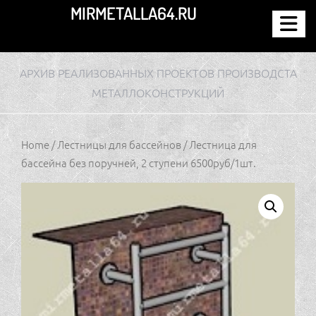
Перейти
MIRMETALLA64.RU
к
содержимому
АРХИВ РЕАЛИЗОВАННЫХ ПРОЕКТОВ ПРОИЗВОДСТА
МЕТАЛЛОКОНСТРУКЦИЙ
Home
/
Лестницы для бассейнов
/ Лестница для
бассейна без поручней, 2 ступени 6500руб/1шт.