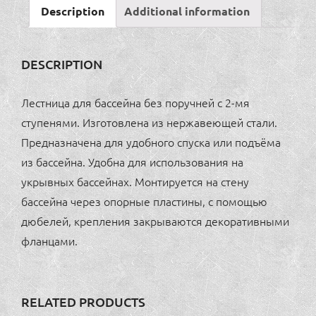
Description
Additional information
2
ступени
6500руб/1шт.
DESCRIPTION
quantity
Лестница для бассейна без поручней с 2-мя
ступенями. Изготовлена из нержавеющей стали.
Предназначена для удобного спуска или подъёма
из бассейна. Удобна для использования на
укрывных бассейнах. Монтируется на стену
бассейна через опорные пластины, с помощью
дюбелей, крепления закрываются декоративными
фланцами.
RELATED PRODUCTS