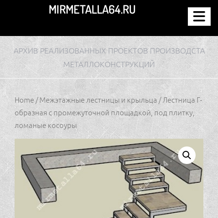
Перейти
MIRMETALLA64.RU
к
содержимому
АРХИВ РЕАЛИЗОВАННЫХ ПРОЕКТОВ ПРОИЗВОДСТА
МЕТАЛЛОКОНСТРУКЦИЙ
Home
/
Межэтажные лестницы и крыльца
/ Лестница Г-
образная с промежуточной площадкой, под плитку,
ломаные косоуры