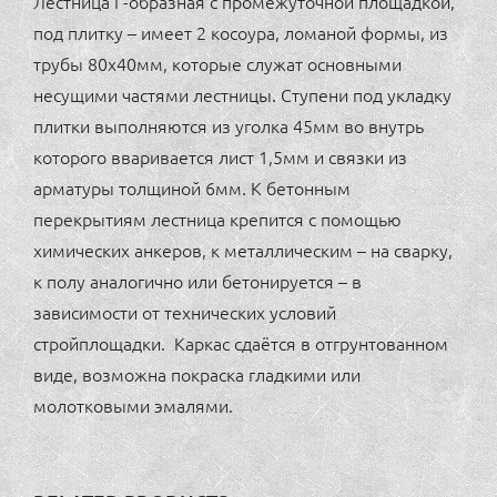
Лестница Г-образная с промежуточной площадкой,
quantity
под плитку – имеет 2 косоура, ломаной формы, из
трубы 80х40мм, которые служат основными
несущими частями лестницы. Ступени под укладку
плитки выполняются из уголка 45мм во внутрь
которого вваривается лист 1,5мм и связки из
арматуры толщиной 6мм. К бетонным
перекрытиям лестница крепится с помощью
химических анкеров, к металлическим – на сварку,
к полу аналогично или бетонируется – в
зависимости от технических условий
стройплощадки. Каркас сдаётся в отгрунтованном
виде, возможна покраска гладкими или
молотковыми эмалями.