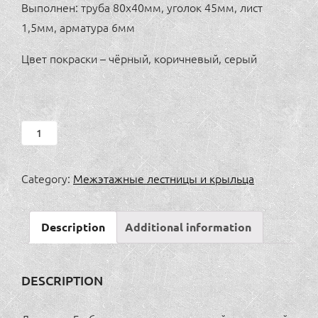
Выполнен: труба 80х40мм, уголок 45мм, лист
1,5мм, арматура 6мм
Цвет покраски – чёрный, коричневый, серый
Лестница
Г-
образная
Category:
Межэтажные лестницы и крыльца
с
промежуточной
Description
Additional information
площадкой,
под
плитку,
DESCRIPTION
ломаные
косоуры