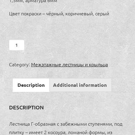
Цвет покраски – чёрный, коричневый, серый
Лестница
Г-
образная
Category:
Межэтажные лестницы и крыльца
с
забежными
Description
Additional information
ступенями,
под
плитку,
DESCRIPTION
ломаные
косоуры
Лестница Г-образная с забежными ступенями, под
quantity
плитку – имеет 2 косоура, ломаной формы, из