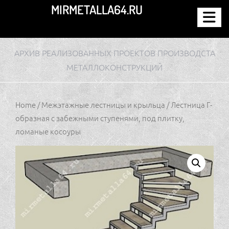
Перейти
MIRMETALLA64.RU
к
содержимому
АРХИВ РЕАЛИЗОВАННЫХ ПРОЕКТОВ ПРОИЗВОДСТА
МЕТАЛЛОКОНСТРУКЦИЙ
Home
/
Межэтажные лестницы и крыльца
/ Лестница Г-
образная с забежными ступенями, под плитку,
ломаные косоуры