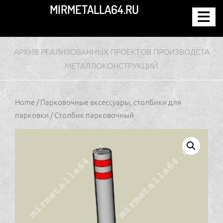
Перейти
MIRMETALLA64.RU
к
содержимому
АРХИВ РЕАЛИЗОВАННЫХ ПРОЕКТОВ ПРОИЗВОДСТА
МЕТАЛЛОКОНСТРУКЦИЙ
Home
/
Парковочные аксессуары, столбики для
парковки
/ Столбик парковочный