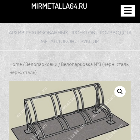
Перейти
MIRMETALLA64.RU
к
содержимому
АРХИВ РЕАЛИЗОВАННЫХ ПРОЕКТОВ ПРОИЗВОДСТА
МЕТАЛЛОКОНСТРУКЦИЙ
Home
/
Велопарковки
/ Велопарковка №3 (черн. сталь,
нерж. сталь)