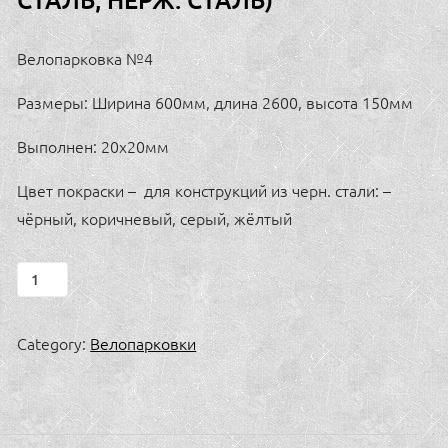
Велопарковка №4
Размеры: Ширина 600мм, длина 2600, высота 150мм
Выполнен: 20х20мм
Цвет покраски – для конструкций из черн. стали: –
чёрный, коричневый, серый, жёлтый
Велопарковка
№4
(черн.
Category:
Велопарковки
сталь,
нерж.
сталь)
quantity