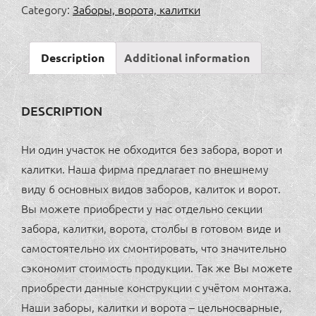
калитки
Category:
Заборы, ворота, калитки
5
quantity
Description
Additional information
DESCRIPTION
Ни один участок не обходится без забора, ворот и
калитки. Наша фирма предлагает по внешнему
виду 6 основных видов заборов, калиток и ворот.
Вы можете приобрести у нас отдельно секции
забора, калитки, ворота, столбы в готовом виде и
самостоятельно их смонтировать, что значительно
сэкономит стоимость продукции. Так же Вы можете
приобрести данные конструкции с учётом монтажа.
Наши заборы, калитки и ворота – цельносварные,