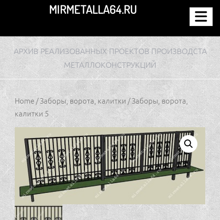
Перейти
MIRMETALLA64.RU
к
содержимому
АРХИВ РЕАЛИЗОВАННЫХ ПРОЕКТОВ ПРОИЗВОДСТА
МЕТАЛЛОКОНСТРУКЦИЙ
Home
/
Заборы, ворота, калитки
/ Заборы, ворота,
калитки 5