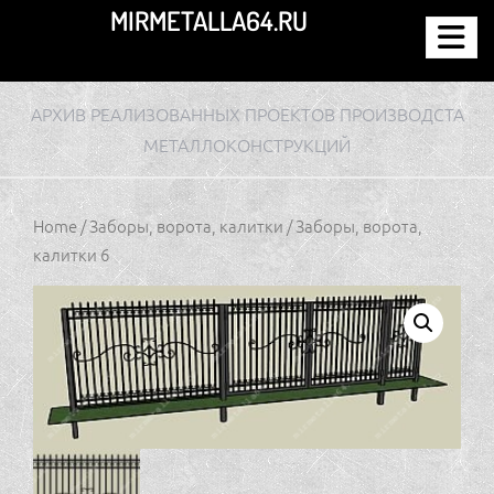
Перейти
MIRMETALLA64.RU
к
содержимому
АРХИВ РЕАЛИЗОВАННЫХ ПРОЕКТОВ ПРОИЗВОДСТА
МЕТАЛЛОКОНСТРУКЦИЙ
Home
/
Заборы, ворота, калитки
/ Заборы, ворота,
калитки 6