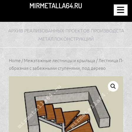
Перейти
MIRMETALLA64.RU
к
содержимому
АРХИВ РЕАЛИЗОВАННЫХ ПРОЕКТОВ ПРОИЗВОДСТА
МЕТАЛЛОКОНСТРУКЦИЙ
Home
/
Межэтажные лестницы и крыльца
/ Лестница П-
образная с забежными ступенями, под дерево