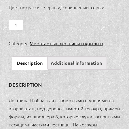
Цвет покраски – чёрный, коричневый, серый
Лестница
П-
образная
Category:
Межэтажные лестницы и крыльца
с
забежными
Description
Additional information
ступенями,
под
дерево
DESCRIPTION
quantity
Лестница П-образная с забежными ступенями на
второй этаж, под дерево – имеет 2 косоура, прямой
формы, из швеллера 8, которые служат основными
несущими частями лестницы. На косоуры