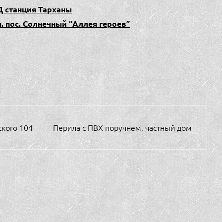
Д станция Тарханы
 пос. Солнечный “Аллея героев”
кого 104
Перила с ПВХ поручнем, частный дом