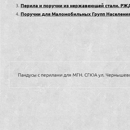
Перила и поручни из нержавеющей стали. РЖ
Поручни для Маломобильных Групп Населения.
НАВИГАЦИЯ
Пандусы с перилами для МГН. СГЮА ул. Чернышевс
ПО
ЗАПИСЯМ